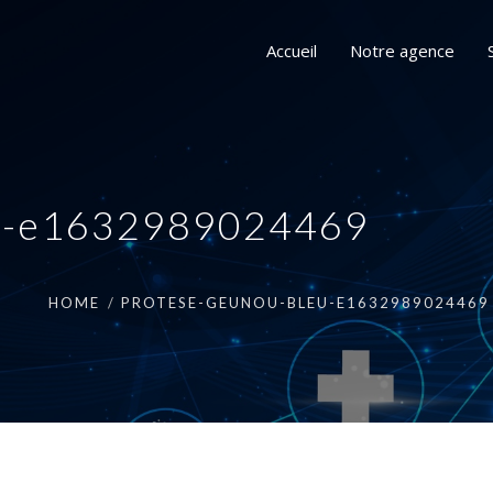
Accueil
Notre agence
eu-e1632989024469
HOME
PROTESE-GEUNOU-BLEU-E1632989024469