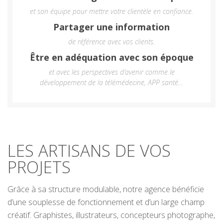
et son équipe pour mettre votre clientèle en confiance.
Partager une information
de référence avec vos clients.
Être en adéquation avec son époque
et avec les perspectives d’avenir comme le
développement de la télémédecine, APP santé…
LES ARTISANS DE VOS
PROJETS
Grâce à sa structure modulable, notre agence bénéficie
d’une souplesse de
fonctionnement et d’un large
champ
créatif.
Graphistes
,
illustrateurs
,
concepteurs
photographe
,