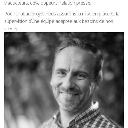
traducteurs,
développeurs
, relation presse, …
Pour chaque
projet, nous assurons la mise
en place et la
supervision
d’une équipe adaptée aux
besoins de nos
clients.