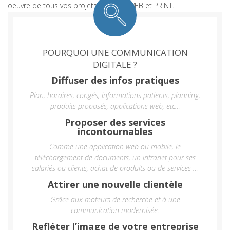
oeuvre de tous vos projets MOBILE, WEB et PRINT.
POURQUOI UNE COMMUNICATION
DIGITALE ?
Diffuser des infos pratiques
Plan, horaires, congés, informations patients, planning,
produits proposés, applications web, etc…
Proposer des services
incontournables
Comme une application web ou mobile, le
téléchargement de documents, un intranet pour ses
salariés ou clients, achat de produits ou de services …
Attirer une nouvelle clientèle
Grâce aux moteurs de recherche et à une
communication modernisée.
Refléter l’image de votre entreprise