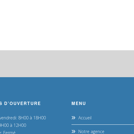
S D’OUVERTURE
MENU
 vendredi: 8H00 à 18H00
Accueil
9H00 à 12H00
Notre agence
: Fermé